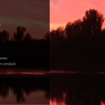
g
omer.
m omsluit.