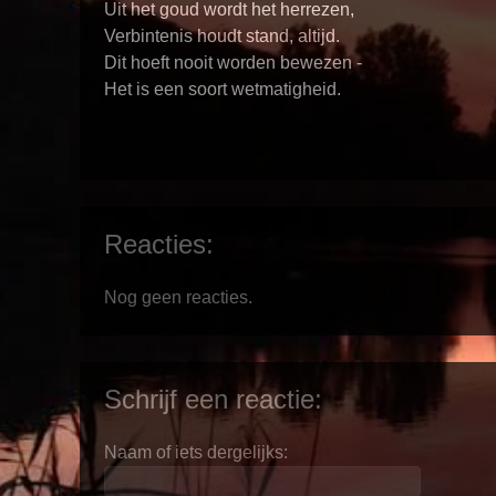
Uit het goud wordt het herrezen,
Verbintenis houdt stand, altijd.
Dit hoeft nooit worden bewezen -
Het is een soort wetmatigheid.
Reacties:
Nog geen reacties.
Schrijf een reactie:
Naam of iets dergelijks: